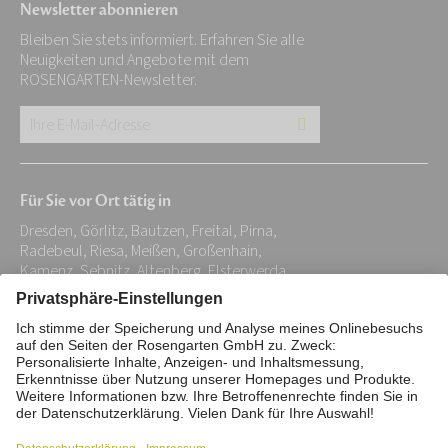
Newsletter abonnieren
Bleiben Sie stets informiert. Erfahren Sie alle
Neuigkeiten und Angebote mit dem
ROSENGARTEN-Newsletter.
Ihre
E-
Mail-
Für Sie vor Ort tätig in
Adresse:
Dresden, Görlitz, Bautzen, Freital, Pirna,
*
Radebeul, Riesa, Meißen, Großenhain,
Kamenz, Sebnitz, Altenberg, Elsterwerda,
Gröditz, Bernsdorf
Impressum
Datenschutz
Stiftung
Interne Meldestelle
Zahlungsmittel
Vertrag widerrufen
Barrierefreiheitserklärung