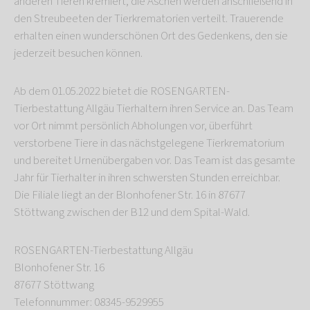
anderen Tieren kremiert, die Aschen werden anschließend in
den Streubeeten der Tierkrematorien verteilt. Trauerende
erhalten einen wunderschönen Ort des Gedenkens, den sie
jederzeit besuchen können.
Ab dem 01.05.2022 bietet die ROSENGARTEN-
Tierbestattung Allgäu Tierhaltern ihren Service an. Das Team
vor Ort nimmt persönlich Abholungen vor, überführt
verstorbene Tiere in das nächstgelegene Tierkrematorium
und bereitet Urnenübergaben vor. Das Team ist das gesamte
Jahr für Tierhalter in ihren schwersten Stunden erreichbar.
Die Filiale liegt an der Blonhofener Str. 16 in 87677
Stöttwang zwischen der B12 und dem Spital-Wald.
ROSENGARTEN-Tierbestattung Allgäu
Blonhofener Str. 16
87677 Stöttwang
Telefonnummer: 08345-9529955