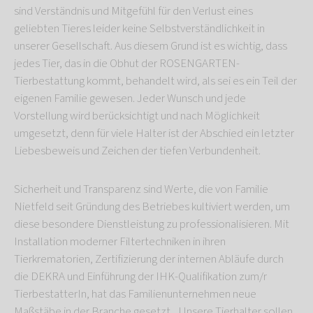
sind Verständnis und Mitgefühl für den Verlust eines
geliebten Tieres leider keine Selbstverständlichkeit in
unserer Gesellschaft. Aus diesem Grund ist es wichtig, dass
jedes Tier, das in die Obhut der ROSENGARTEN-
Tierbestattung kommt, behandelt wird, als sei es ein Teil der
eigenen Familie gewesen. Jeder Wunsch und jede
Vorstellung wird berücksichtigt und nach Möglichkeit
umgesetzt, denn für viele Halter ist der Abschied ein letzter
Liebesbeweis und Zeichen der tiefen Verbundenheit.
Sicherheit und Transparenz sind Werte, die von Familie
Nietfeld seit Gründung des Betriebes kultiviert werden, um
diese besondere Dienstleistung zu professionalisieren. Mit
Installation moderner Filtertechniken in ihren
Tierkrematorien, Zertifizierung der internen Abläufe durch
die DEKRA und Einführung der IHK-Qualifikation zum/r
TierbestatterIn, hat das Familienunternehmen neue
Maßstäbe in der Branche gesetzt. „Unsere Tierhalter sollen