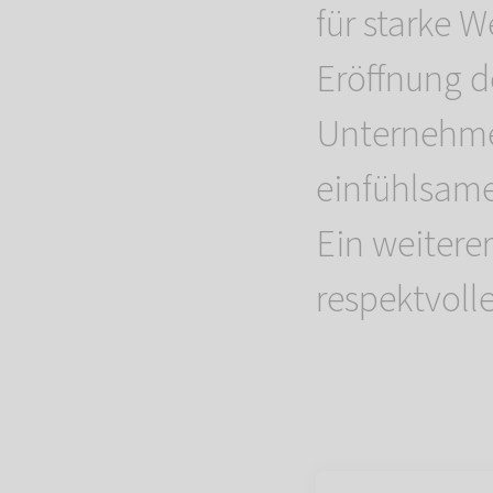
für starke W
Eröffnung d
Unternehme
einfühlsam
Ein weitere
respektvolle