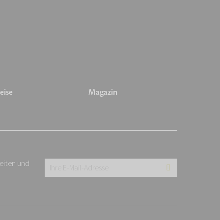
eise
Magazin
keiten und
Ihre
E-
Mail-
Adresse: