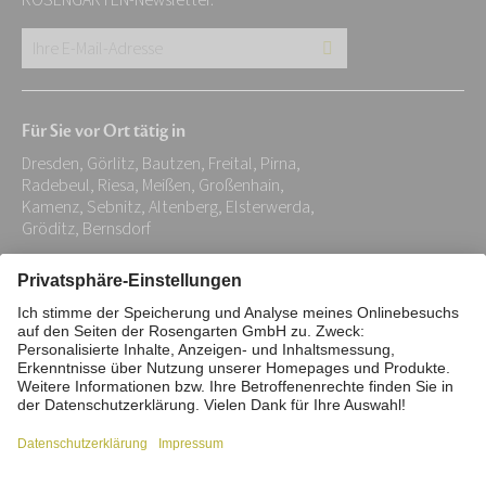
ROSENGARTEN-Newsletter.
Ihre
E-
Mail-
Für Sie vor Ort tätig in
Adresse:
Dresden, Görlitz, Bautzen, Freital, Pirna,
*
Radebeul, Riesa, Meißen, Großenhain,
Kamenz, Sebnitz, Altenberg, Elsterwerda,
Gröditz, Bernsdorf
Impressum
Datenschutz
Stiftung
Interne Meldestelle
Zahlungsmittel
Vertrag widerrufen
Barrierefreiheitserklärung
Cookie/Tracking-Einstellungen