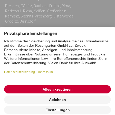
Adresse:
Dresden, Görlitz, Bautzen, Freital, Pirna,
*
Radebeul, Riesa, Meißen, Großenhain,
Kamenz, Sebnitz, Altenberg, Elsterwerda,
Gröditz, Bernsdorf
Impressum
Datenschutz
Stiftung
Interne Meldestelle
Zahlungsmittel
Vertrag widerrufen
Barrierefreiheitserklärung
Cookie/Tracking-Einstellungen
© 2026 ROSENGARTEN-Tierbestattung