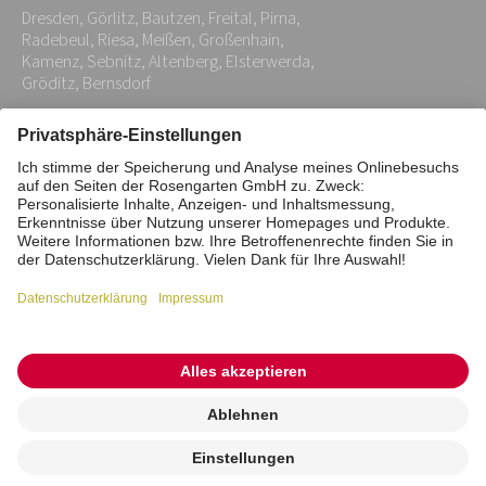
Dresden, Görlitz, Bautzen, Freital, Pirna,
*
Radebeul, Riesa, Meißen, Großenhain,
Kamenz, Sebnitz, Altenberg, Elsterwerda,
Gröditz, Bernsdorf
Impressum
Datenschutz
Stiftung
Interne Meldestelle
Zahlungsmittel
Vertrag widerrufen
Barrierefreiheitserklärung
Cookie/Tracking-Einstellungen
© 2026 ROSENGARTEN-Tierbestattung
Kremierung